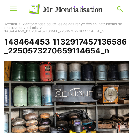
Accueil
Zentone : des bouteilles de gaz recyclées en instruments de
musique envoûtants
148464453_1132917457136586_2250573270659114654_n
148464453_1132917457136586
_2250573270659114654_n