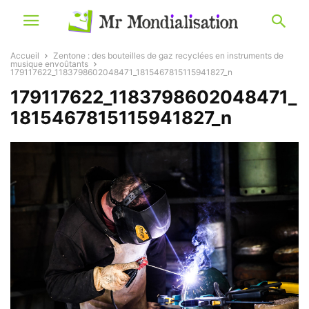
Accueil
Zentone : des bouteilles de gaz recyclées en instruments de
musique envoûtants
179117622_1183798602048471_1815467815115941827_n
179117622_1183798602048471_
1815467815115941827_n