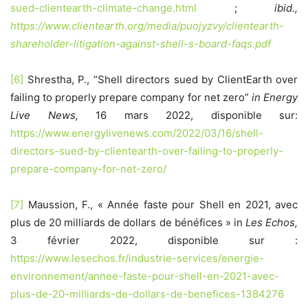
sued-clientearth-climate-change.html
;
ibid.,
https://www.clientearth.org/media/puojyzvy/clientearth-
shareholder-litigation-against-shell-s-board-faqs.pdf
[6]
Shrestha, P., “Shell directors sued by ClientEarth over
failing to properly prepare company for net zero”
in Energy
Live News,
16 mars 2022, disponible sur:
https://www.energylivenews.com/2022/03/16/shell-
directors-sued-by-clientearth-over-failing-to-properly-
prepare-company-for-net-zero/
[7]
Maussion, F., « Année faste pour Shell en 2021, avec
plus de 20 milliards de dollars de bénéfices » in
Les Echos,
3 février 2022, disponible sur :
https://www.lesechos.fr/industrie-services/energie-
environnement/annee-faste-pour-shell-en-2021-avec-
plus-de-20-milliards-de-dollars-de-benefices-1384276