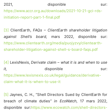
2021, disponible sur:
https://www.accr.org.au/downloads/2021-10-21-gci-rds-
initiation-report-part-1-final.pdf
[3]
ClientEarth,
FAQs – ClientEarth shareholder litigation
against Shell’s board,
mars 2022, disponible sur:
https://www.clientearth.org/media/puojyzvy/clientearth-
shareholder-litigation-against-shell-s-board-faqs.pdf
[4]
LexisNexis,
Derivate claim – what it is and when to use
it,
disponible sur:
https://www.lexisnexis.co.uk/legal/guidance/derivative-
claim-what-it-is-when-to-use-it
[5]
Jaynes, C. H., “Shell Directors Sued by ClientEarth for
breach of climate duties
” in EcoWatch,
17 mars 2022,
disponible sur:
https://www.ecowatch.com/shell-directors-