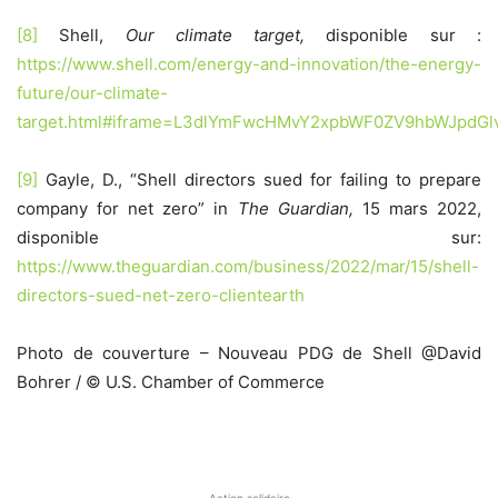
[8]
Shell,
Our climate target,
disponible sur :
https://www.shell.com/energy-and-innovation/the-energy-
future/our-climate-
target.html#iframe=L3dlYmFwcHMvY2xpbWF0ZV9hbWJpdGl
[9]
Gayle, D., “Shell directors sued for failing to prepare
company for net zero” in
The Guardian,
15 mars 2022,
disponible sur:
https://www.theguardian.com/business/2022/mar/15/shell-
directors-sued-net-zero-clientearth
Photo de couverture – Nouveau PDG de Shell @David
Bohrer / © U.S. Chamber of Commerce