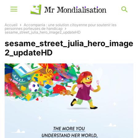
Accueil
Accompania : une solution citoyenne pour soutenir les
personnes porteuses de handicap
sesame_street_julia_hero_image2_updateHD
sesame_street_julia_hero_image
2_updateHD