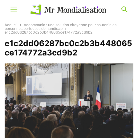
Accueil
Accompania : une solution citoyenne pour soutenir les
personnes porteuses de handicap
e1c2dd06287bc0c2b3b448065ce174772a3cd9b2
e1c2dd06287bc0c2b3b448065
ce174772a3cd9b2