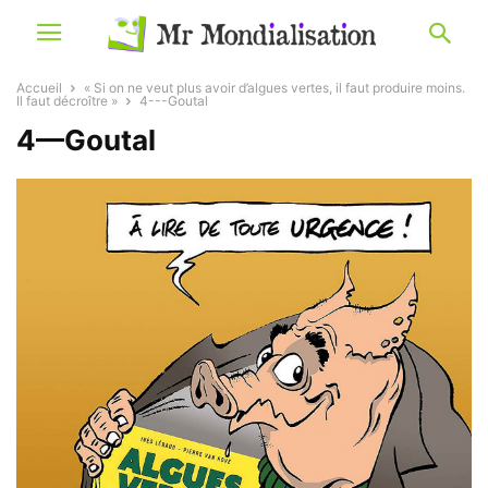
Accueil
« Si on ne veut plus avoir d’algues vertes, il faut produire moins.
Il faut décroître »
4---Goutal
4—Goutal