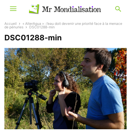
Accueil
« AlterAgua » : l’eau doit devenir une priorité face à la menace
de pénuries
DSC01288-min
DSC01288-min