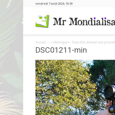
vendredi 7 août 2026, 10:59
Accueil
« AlterAgua » : l’eau doit devenir une priori
DSC01211-min