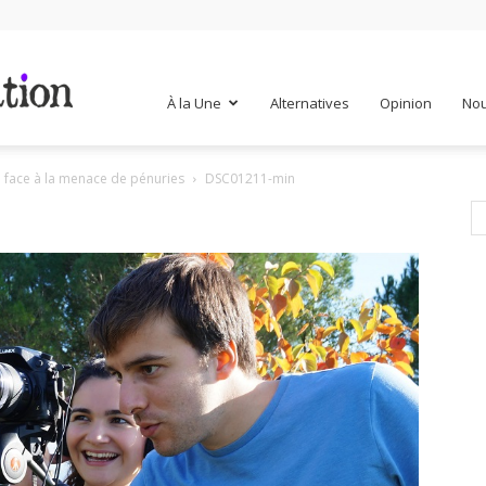
Mr
À la Une
Alternatives
Opinion
Nou
té face à la menace de pénuries
DSC01211-min
Mondialisation