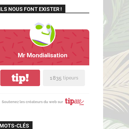
ILS NOUS FONT EXISTER !
Mr Mondialisation
tip!
1 835
tipeurs
Soutenez les créateurs du web sur
MOTS-CLÉS