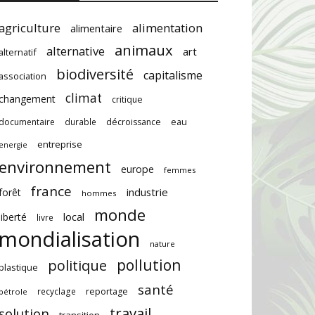
agriculture
alimentation
alimentaire
animaux
alternative
art
alternatif
biodiversité
capitalisme
association
climat
changement
critique
documentaire
durable
décroissance
eau
entreprise
energie
environnement
europe
femmes
france
industrie
forêt
hommes
monde
local
liberté
livre
mondialisation
nature
pollution
politique
plastique
santé
recyclage
reportage
pétrole
travail
solution
transition