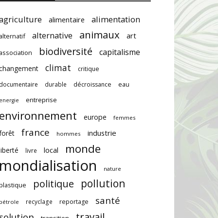
agriculture
alimentation
alimentaire
animaux
alternative
art
alternatif
biodiversité
capitalisme
association
climat
changement
critique
documentaire
durable
décroissance
eau
entreprise
energie
environnement
europe
femmes
france
industrie
forêt
hommes
monde
local
liberté
livre
mondialisation
nature
pollution
politique
plastique
santé
recyclage
reportage
pétrole
travail
solution
transition