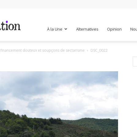
Mr
À la Une
Alternatives
Opinion
Nou
, financement douteux et soupçons de sectarisme
DSC_0022
Mondialisation