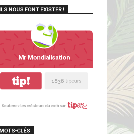
ILS NOUS FONT EXISTER !
Mr Mondialisation
tip!
1 836
tipeurs
Soutenez les créateurs du web sur
MOTS-CLÉS