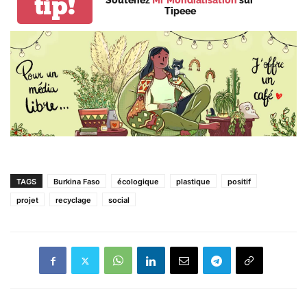
tip!
Soutenez
Mr Mondialisation
sur
Tipeee
TAGS
Burkina Faso
écologique
plastique
positif
projet
recyclage
social