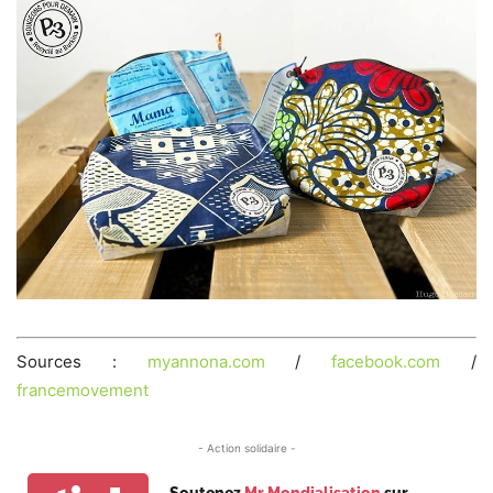
Sources :
myannona.com
/
facebook.com
/
francemovement
- Action solidaire -