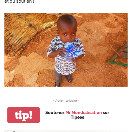
et du soutien !
- Action solidaire -
tip!
Soutenez
Mr Mondialisation
sur
Tipeee