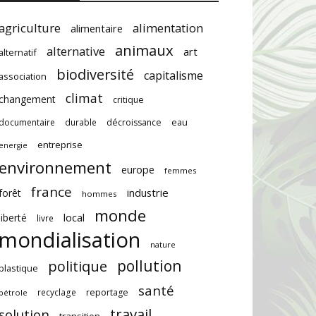
agriculture
alimentation
alimentaire
animaux
alternative
art
alternatif
biodiversité
capitalisme
association
climat
changement
critique
documentaire
durable
décroissance
eau
entreprise
energie
environnement
europe
femmes
france
industrie
forêt
hommes
monde
local
liberté
livre
mondialisation
nature
pollution
politique
plastique
santé
recyclage
reportage
pétrole
travail
solution
transition