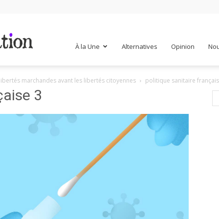
Mr
À la Une
Alternatives
Opinion
Nou
s libertés marchandes avant les libertés citoyennes
politique sanitaire françai
Mondialisation
çaise 3