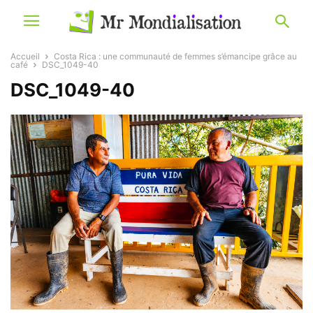
Accueil
Costa Rica : une communauté de femmes s’émancipe grâce au
café
DSC_1049-40
DSC_1049-40