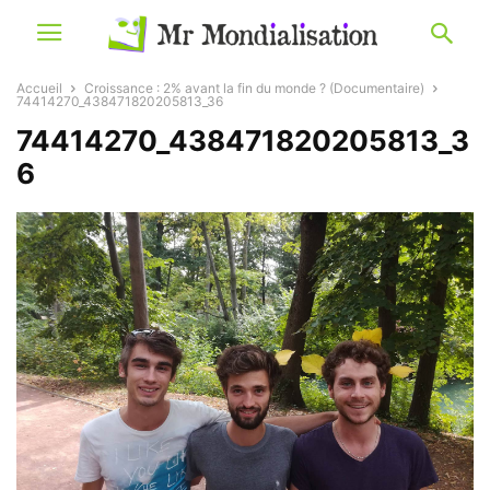
Accueil
Croissance : 2% avant la fin du monde ? (Documentaire)
74414270_438471820205813_36
74414270_438471820205813_3
6