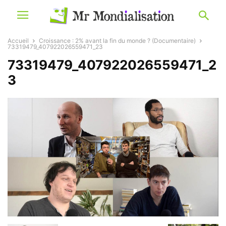
Accueil
Croissance : 2% avant la fin du monde ? (Documentaire)
73319479_407922026559471_23
73319479_407922026559471_2
3