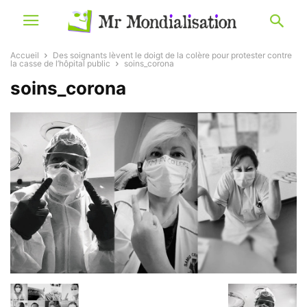
Accueil
Des soignants lèvent le doigt de la colère pour protester contre
la casse de l’hôpital public
soins_corona
soins_corona