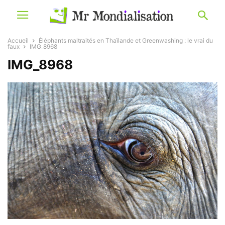
Accueil
Éléphants maltraités en Thaïlande et Greenwashing : le vrai du
faux
IMG_8968
IMG_8968