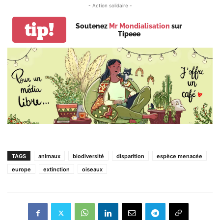
- Action solidaire -
tip!
Soutenez
Mr Mondialisation
sur
Tipeee
TAGS
animaux
biodiversité
disparition
espèce menacée
europe
extinction
oiseaux