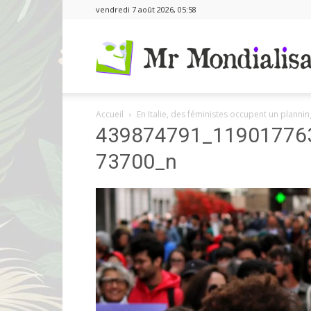
vendredi 7 août 2026, 05:58
Accueil
En Italie, des féministes occupent un planni
439874791_11901776
73700_n