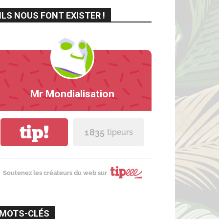
ILS NOUS FONT EXISTER !
Mr Mondialisation
tip!
1 835
tipeurs
Soutenez les créateurs du web sur
MOTS-CLÉS