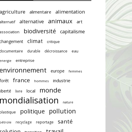
agriculture
alimentation
alimentaire
animaux
alternative
art
alternatif
biodiversité
capitalisme
association
climat
changement
critique
documentaire
durable
décroissance
eau
entreprise
energie
environnement
europe
femmes
france
industrie
forêt
hommes
monde
local
liberté
livre
mondialisation
nature
pollution
politique
plastique
santé
recyclage
reportage
pétrole
travail
solution
transition