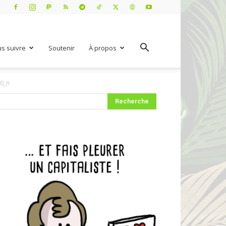
s suivre
Soutenir
À propos
0_n