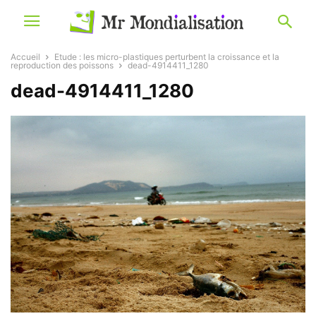
Accueil
Etude : les micro-plastiques perturbent la croissance et la
reproduction des poissons
dead-4914411_1280
dead-4914411_1280