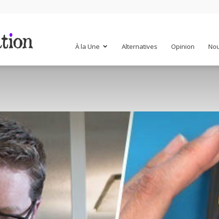
Mr
À la Une
Alternatives
Opinion
Nou
Mondialisation