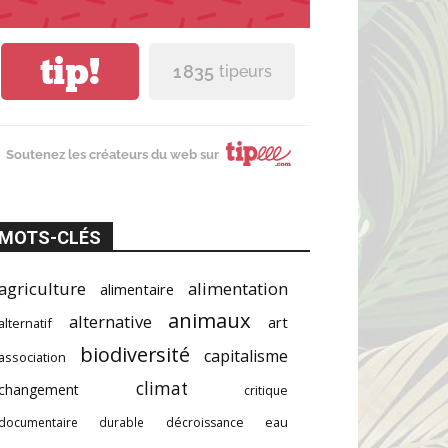
tip!
1 835
tipeurs
Soutenez les créateurs du web sur
MOTS-CLÉS
agriculture
alimentation
alimentaire
animaux
alternative
art
alternatif
biodiversité
capitalisme
association
climat
changement
critique
documentaire
durable
décroissance
eau