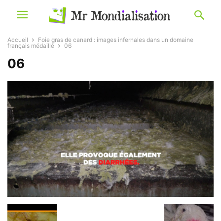
Accueil
Foie gras de canard : images infernales dans un domaine
français médaillé
06
06