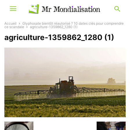
Accueil
Glyphosate bientôt réautorisé ? 10 dates clés pour comprendre
ce scandale
agriculture-1359862_1280 (1)
agriculture-1359862_1280 (1)