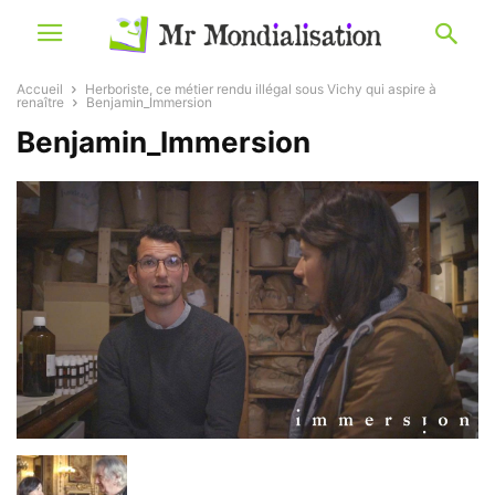
Accueil
Herboriste, ce métier rendu illégal sous Vichy qui aspire à
renaître
Benjamin_Immersion
Benjamin_Immersion