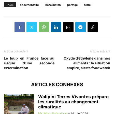
TAGS
documentaire
Kazakhstan
portage
terre
Article précédent
Article suivant
Le loup en France face au
Oxyde d’éthylène dans nos
risque d’une seconde
aliments : la situation
extermination
empire, alerte foodwatch
ARTICLES CONNEXES
Walipini Terres Vivantes prépare
les ruralités au changement
climatique
Mr Mondialisation
-
16 juin 2026