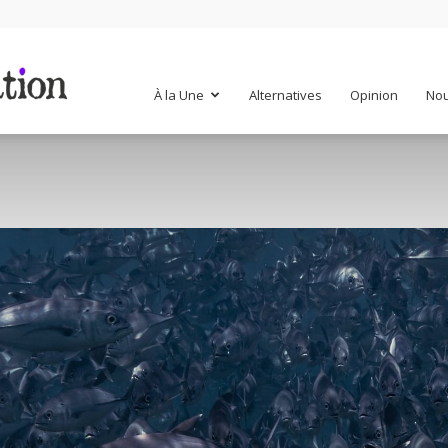
Mr
À la Une
Alternatives
Opinion
Nou
Mondialisation