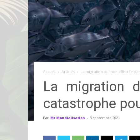
Accueil
Articles
La migration du thon affectée par 
La migration d
catastrophe pour
Par
Mr Mondialisation
-
3 septembre 2021