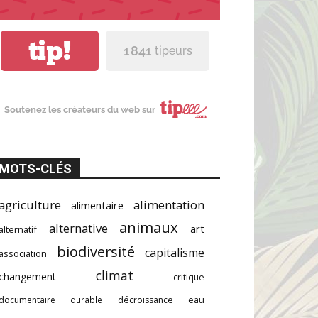
tip!
1 841
tipeurs
Soutenez les créateurs du web sur
MOTS-CLÉS
agriculture
alimentation
alimentaire
animaux
alternative
art
alternatif
biodiversité
capitalisme
association
climat
changement
critique
documentaire
durable
décroissance
eau