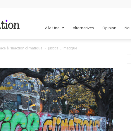
Mr
À la Une
Alternatives
Opinion
Nou
face à l’inaction climatique
Justice Climatique
Mondialisation