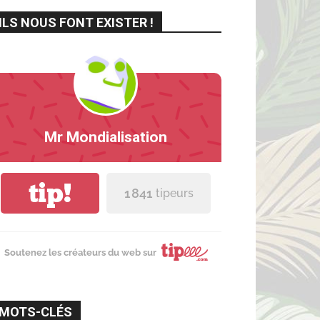
ILS NOUS FONT EXISTER !
Mr Mondialisation
tip!
1 841
tipeurs
Soutenez les créateurs du web sur
MOTS-CLÉS