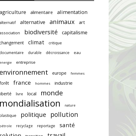
agriculture
alimentation
alimentaire
animaux
alternative
art
alternatif
biodiversité
capitalisme
association
climat
changement
critique
documentaire
durable
décroissance
eau
entreprise
energie
environnement
europe
femmes
france
industrie
forêt
hommes
monde
local
liberté
livre
mondialisation
nature
pollution
politique
plastique
santé
recyclage
reportage
pétrole
travail
solution
transition