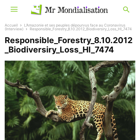
Accueil
L’Amazonie et ses peuples dépourvus face au Coronavirus
(Interview)
Responsible_Forestry_8.10.2012_Biodiversiry_Loss_HI_7474
Responsible_Forestry_8.10.2012
_Biodiversiry_Loss_HI_7474