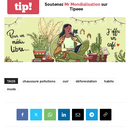
tip!
Soutenez
Mr Mondialisation
sur
Tipeee
TAGS
chaussure pollutions
cuir
déforestation
habits
mode