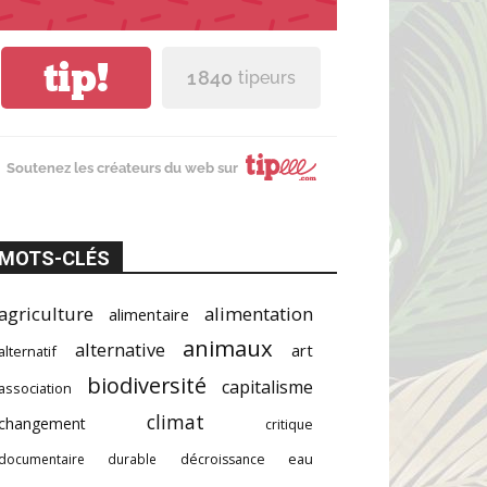
tip!
1 840
tipeurs
Soutenez les créateurs du web sur
MOTS-CLÉS
agriculture
alimentation
alimentaire
animaux
alternative
art
alternatif
biodiversité
capitalisme
association
climat
changement
critique
documentaire
durable
décroissance
eau