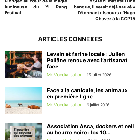
Plongez au cœur de la magie
« Si le climat était une
lumineuse du Yi Pang
banque, il serait déjà sauvé »
Festival
l’étonnant discours d’Hugo
Chavez à la COP15
ARTICLES CONNEXES
Levain et farine locale : Julien
Poilâne renoue avec l’artisanat
face...
Mr Mondialisation
-
15 juillet 2026
Face à la canicule, les animaux
en première ligne
Mr Mondialisation
-
6 juillet 2026
Association Asca, dockers et oeil
au beurre noire : les 10...