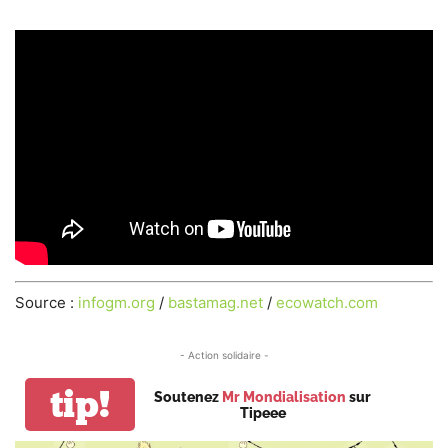
Source :
infogm.org
/
bastamag.net
/
ecowatch.com
- Action solidaire -
tip!
Soutenez
Mr Mondialisation
sur
Tipeee