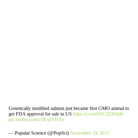
Genetically modified salmon just became first GMO animal to
get FDA approval for sale in US
https://t.co/e0XCZEKbdh
pic.twitter.com/cfJEyIYHXe
— Popular Science (@PopSci)
November 19, 2015