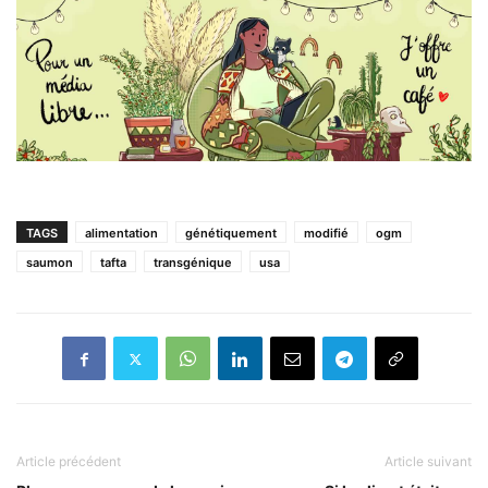
TAGS
alimentation
génétiquement
modifié
ogm
saumon
tafta
transgénique
usa
Article précédent
Article suivant