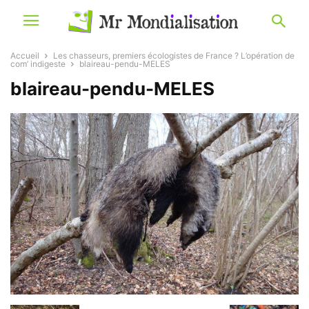
Accueil
Les chasseurs, premiers écologistes de France ? L’opération de
com’ indigeste
blaireau-pendu-MELES
blaireau-pendu-MELES