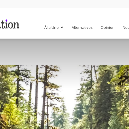
Mr
À la Une
Alternatives
Opinion
Nou
Mondialisation