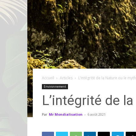
Accueil
Articles
L’intégrité de la Nature ou le myth
Environnement
L’intégrité de l
Par
Mr Mondialisation
-
6 août 2021