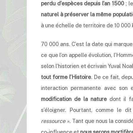
perdu d’espèces depuis l’an 1500
; l
naturel à préserver la même populat
à une échelle de territoire de 10 000
70 000 ans. C’est la date qui marque
ce que l’on appelle évolution, l’Hom
selon l’historien et écrivain Yuval Noa
tout forme l’Histoire
. De ce fait, de
interaction permanente avec son 
modification de la nature
dont il fa
s’éloigner. Pourtant, comme le di
ressource »
. Tant que nous la considé
co-influence et
nous serons mortifère