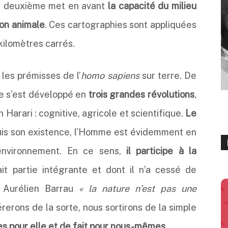
e deuxième met en avant
la capacité du milieu
ion animale
. Ces cartographies sont appliquées
 kilomètres carrés.
 les prémisses de l’
homo sapiens
sur terre. De
me s’est développé en
trois grandes révolutions
,
h Harari : cognitive, agricole et scientifique.
Le
puis son existence, l’Homme est évidemment en
environnement. En ce sens,
il participe à la
it partie intégrante et dont il n’a cessé de
t Aurélien Barrau
« la nature n’est pas une
rerons de la sorte, nous sortirons de la simple
s pour elle et de fait pour nous-mêmes
.