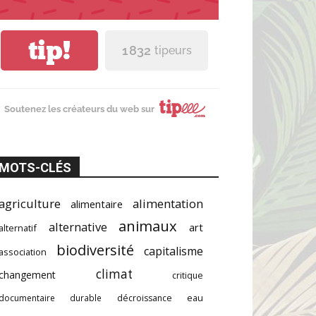
tip!
1 832
tipeurs
Soutenez les créateurs du web sur
MOTS-CLÉS
agriculture
alimentation
alimentaire
animaux
alternative
art
alternatif
biodiversité
capitalisme
association
climat
changement
critique
documentaire
durable
décroissance
eau