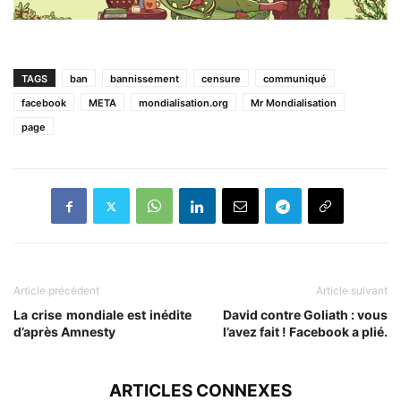
TAGS
ban
bannissement
censure
communiqué
facebook
META
mondialisation.org
Mr Mondialisation
page
Article précédent
Article suivant
La crise mondiale est inédite
David contre Goliath : vous
d’après Amnesty
l’avez fait ! Facebook a plié.
ARTICLES CONNEXES