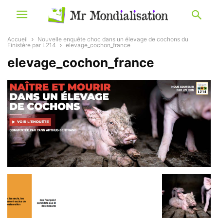
Accueil
Nouvelle enquête choc dans un élevage de cochons du
Finistère par L214
elevage_cochon_france
elevage_cochon_france