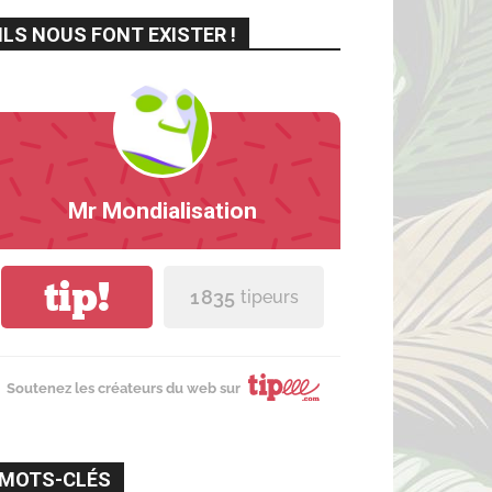
ILS NOUS FONT EXISTER !
Mr Mondialisation
tip!
1 835
tipeurs
Soutenez les créateurs du web sur
MOTS-CLÉS