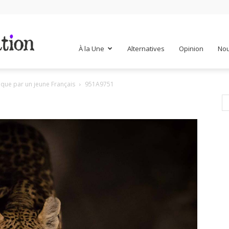
Mr
À la Une
Alternatives
Opinion
Nou
que par un jeune Français
951A9751
Mondialisation