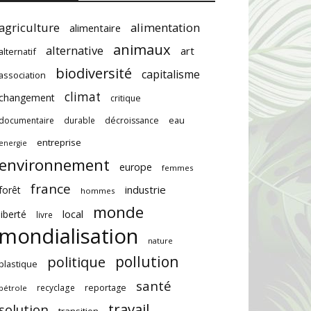
agriculture
alimentation
alimentaire
animaux
alternative
art
alternatif
biodiversité
capitalisme
association
climat
changement
critique
documentaire
durable
décroissance
eau
entreprise
energie
environnement
europe
femmes
france
industrie
forêt
hommes
monde
local
liberté
livre
mondialisation
nature
pollution
politique
plastique
santé
recyclage
reportage
pétrole
travail
solution
transition