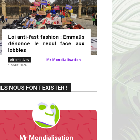
Loi anti-fast fashion : Emmaüs
dénonce le recul face aux
lobbies
Mr Mondialisation
-
Alternatives
5 août 2026
ILS NOUS FONT EXISTER !
Mr Mondialisation