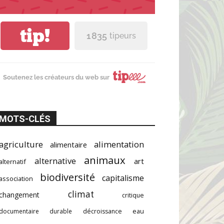
tip!
1 835
tipeurs
Soutenez les créateurs du web sur
MOTS-CLÉS
agriculture
alimentation
alimentaire
animaux
alternative
art
alternatif
biodiversité
capitalisme
association
climat
changement
critique
documentaire
durable
décroissance
eau