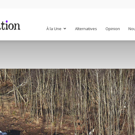
Mr
À la Une
Alternatives
Opinion
Nou
Mondialisation