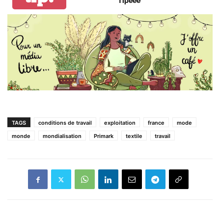
Tipeee
TAGS
conditions de travail
exploitation
france
mode
monde
mondialisation
Primark
textile
travail