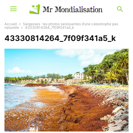
Accueil
Sargasses : les photos saisissantes d’une catastrophe pas
naturelle
43330814264_7f09f341a5_k
43330814264_7f09f341a5_k