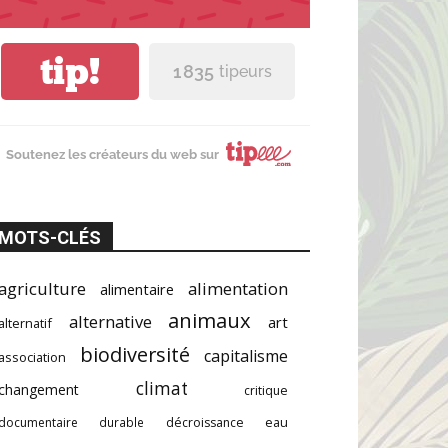
tip!
1 835
tipeurs
Soutenez les créateurs du web sur
MOTS-CLÉS
agriculture
alimentation
alimentaire
animaux
alternative
art
alternatif
biodiversité
capitalisme
association
climat
changement
critique
documentaire
durable
décroissance
eau