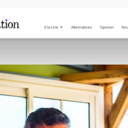
Mr
À la Une
Alternatives
Opinion
Nou
Mondialisation