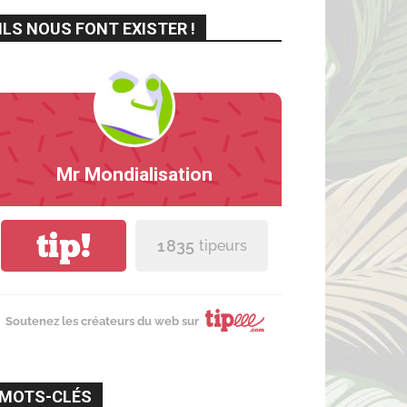
ILS NOUS FONT EXISTER !
Mr Mondialisation
tip!
1 835
tipeurs
Soutenez les créateurs du web sur
MOTS-CLÉS