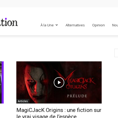
Mr
À la Une
Alternatives
Opinion
Nou
Mondialisation
Articles
MagiCJacK Origins : une fiction sur
le vrai visage de l’espèce...