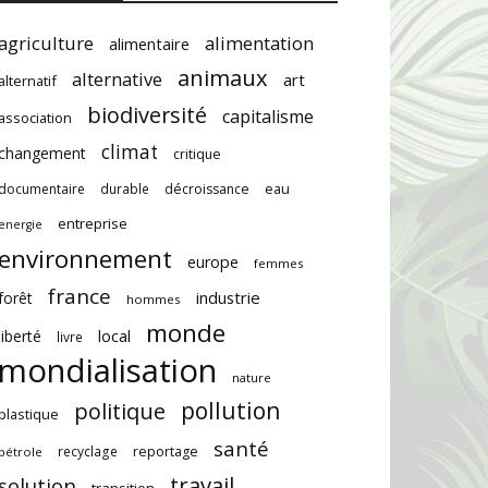
agriculture
alimentation
alimentaire
animaux
alternative
art
alternatif
biodiversité
capitalisme
association
climat
changement
critique
documentaire
durable
décroissance
eau
entreprise
energie
environnement
europe
femmes
france
industrie
forêt
hommes
monde
local
liberté
livre
mondialisation
nature
pollution
politique
plastique
santé
recyclage
reportage
pétrole
travail
solution
transition