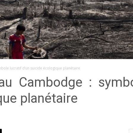
ole lucratif d’un suicide écologique planétaire
 au Cambodge : symbol
que planétaire