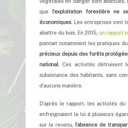
végétales en danger sont abattues. 
que
l’exploitation forestière ne
économiques
. Les entreprises vont t
abattre du bois. En 2015,
un rapport 
pointait notamment les pratiques d
précieux depuis des forêts protégées
national
. Ces activités détruisent
subsistance des habitants, sans c
d’aucune manière.
D’après le rapport, les activités
enfreignaient la loi à plusieurs éga
sur le revenu,
l’absence de transpare