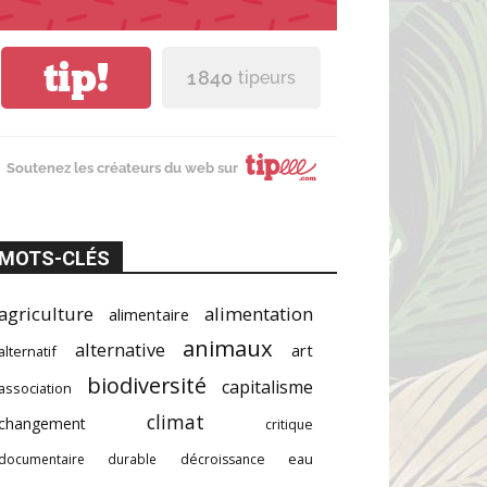
tip!
1 840
tipeurs
Soutenez les créateurs du web sur
MOTS-CLÉS
agriculture
alimentation
alimentaire
animaux
alternative
art
alternatif
biodiversité
capitalisme
association
climat
changement
critique
documentaire
durable
décroissance
eau