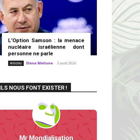
L’Option Samson : la menace
nucléaire israélienne dont
personne ne parle
Elena Meilune
-
3 août 2026
Articles
ILS NOUS FONT EXISTER !
Mr Mondialisation