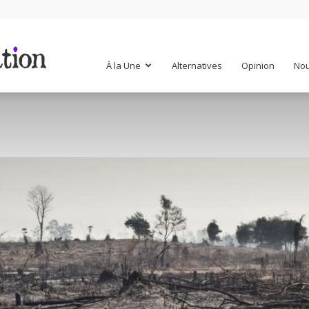
Mr
À la Une
Alternatives
Opinion
Nou
Mondialisation