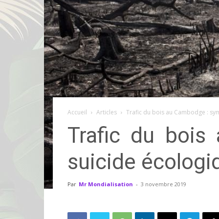
Accueil
Articles
Trafic du bois au Cambodge : symb
Trafic du bois
suicide écologi
Par
Mr Mondialisation
-
3 novembre 2019