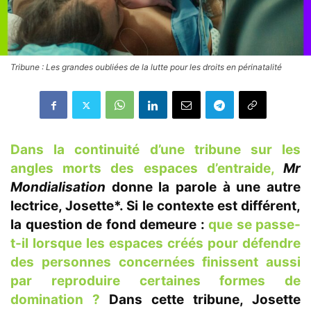
Tribune : Les grandes oubliées de la lutte pour les droits en périnatalité
Dans la continuité d’une tribune sur les
angles morts des espaces d’entraide,
Mr
Mondialisation
donne la parole à une autre
lectrice, Josette*. Si le contexte est différent,
la question de fond demeure :
que se passe-
t-il lorsque les espaces créés pour défendre
des personnes concernées finissent aussi
par reproduire certaines formes de
domination ?
Dans cette tribune, Josette