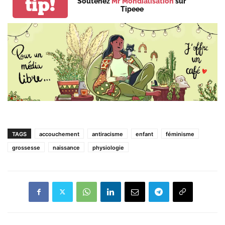
tip!
Soutenez
Mr Mondialisation
sur
Tipeee
TAGS
accouchement
antiracisme
enfant
féminisme
grossesse
naissance
physiologie