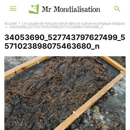
Accueil
Un couple de français lancé dans la culture écologique d’algues
34053690_527743797627499_5571023898075463680_n
34053690_527743797627499_5
571023898075463680_n