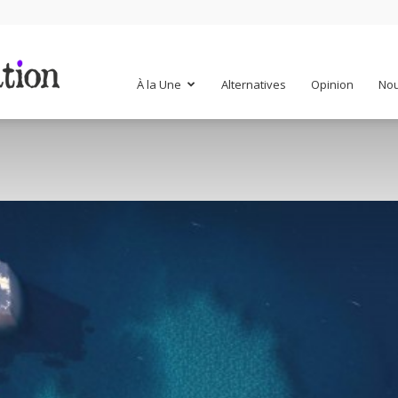
Mr
À la Une
Alternatives
Opinion
Nou
Mondialisation