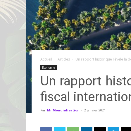
Accueil
Articles
Un rapport historique révèle la d
Economie
Un rapport hist
fiscal internatio
Par
Mr Mondialisation
-
2 janvier 2021