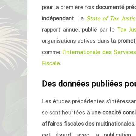
pour la première fois
documenté préci
indépendant
. Le
State of Tax Justi
rapport annuel publié par le
Tax Ju
organisations actives dans
la promoti
comme
l’Internationale des Services
Fiscale
.
Des données publiées pou
Les études précédentes s’intéressant
se sont heurtées à
une opacité consi
affaires fiscales des multinationales
cet égard, avec la publication 