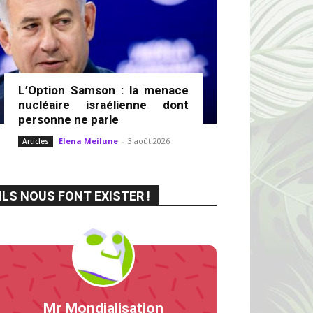
L’Option Samson : la menace
nucléaire israélienne dont
personne ne parle
Elena Meilune
-
3 août 2026
Articles
ILS NOUS FONT EXISTER !
Mr Mondialisation