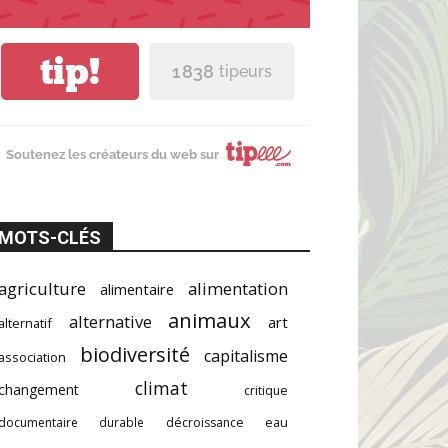
tip!
1 838
tipeurs
Soutenez les créateurs du web sur
MOTS-CLÉS
agriculture
alimentation
alimentaire
animaux
alternative
art
alternatif
biodiversité
capitalisme
association
climat
changement
critique
documentaire
durable
décroissance
eau