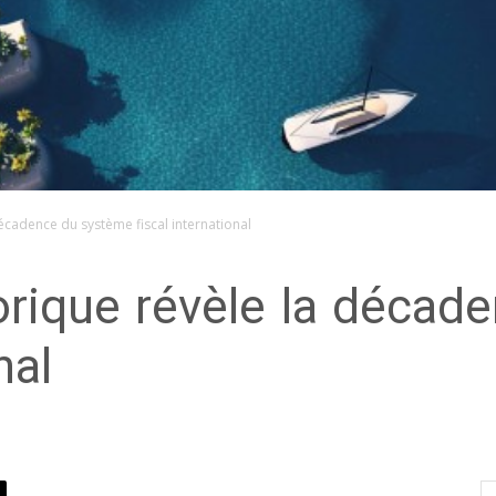
écadence du système fiscal international
orique révèle la déca
nal