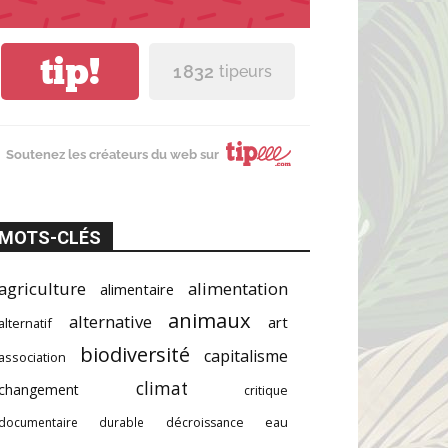
tip!
1 832
tipeurs
Soutenez les créateurs du web sur
MOTS-CLÉS
agriculture
alimentation
alimentaire
animaux
alternative
art
alternatif
biodiversité
capitalisme
association
climat
changement
critique
documentaire
durable
décroissance
eau