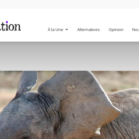
Mr
À la Une
Alternatives
Opinion
Nou
Mondialisation