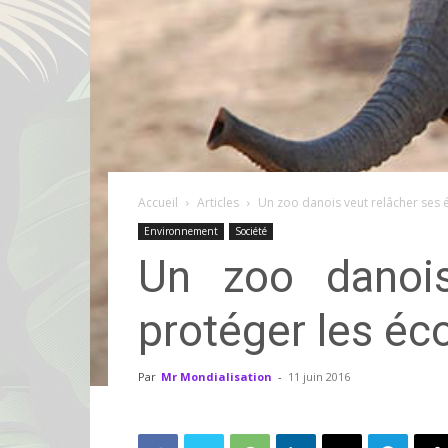
Accueil
Articles
Un zoo danois veut relâcher ses
Environnement
Société
Un zoo danois
protéger les é
Par
Mr Mondialisation
-
11 juin 2016