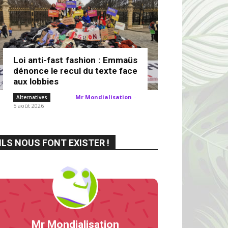
Loi anti-fast fashion : Emmaüs
dénonce le recul du texte face
aux lobbies
Mr Mondialisation
-
Alternatives
5 août 2026
ILS NOUS FONT EXISTER !
Mr Mondialisation