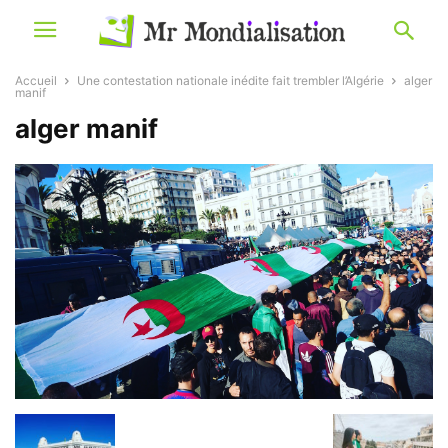
Accueil
Une contestation nationale inédite fait trembler l’Algérie
alger
manif
alger manif