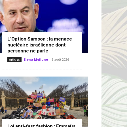
L’Option Samson : la menace
nucléaire israélienne dont
personne ne parle
Elena Meilune
-
3 août 2026
Articles
Loi anti-fast fashion : Emmaüs