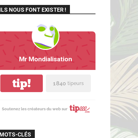
ILS NOUS FONT EXISTER !
Mr Mondialisation
tip!
1 840
tipeurs
Soutenez les créateurs du web sur
MOTS-CLÉS