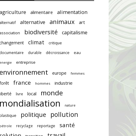
agriculture
alimentation
alimentaire
animaux
alternative
art
alternatif
biodiversité
capitalisme
association
climat
changement
critique
documentaire
durable
décroissance
eau
entreprise
energie
environnement
europe
femmes
france
industrie
forêt
hommes
monde
local
liberté
livre
mondialisation
nature
pollution
politique
plastique
santé
recyclage
reportage
pétrole
travail
solution
transition