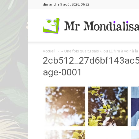
dimanche 9 août 2026, 06:22
Accueil
« Une fois que tu sais », ou LE film à voir à la
2cb512_27d6bf143ac
age-0001