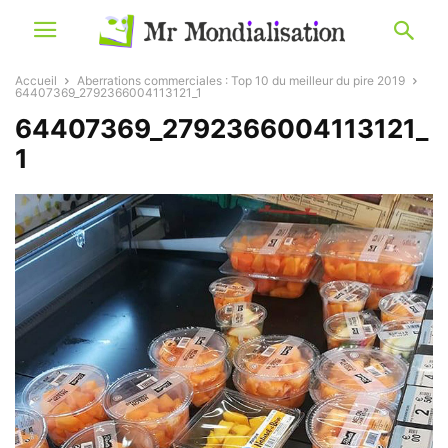
Accueil
Aberrations commerciales : Top 10 du meilleur du pire 2019
64407369_2792366004113121_1
64407369_2792366004113121_
1