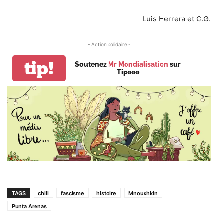
Luis Herrera et C.G.
- Action solidaire -
tip!
Soutenez
Mr Mondialisation
sur
Tipeee
TAGS
chili
fascisme
histoire
Mnoushkin
Punta Arenas